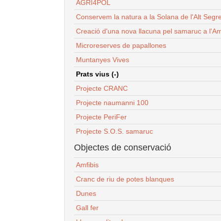
AGRI4POL
Conservem la natura a la Solana de l'Alt Segr
Creació d'una nova llacuna pel samaruc a l'Am
Microreserves de papallones
Muntanyes Vives
Prats vius (-)
Projecte CRANC
Projecte naumanni 100
Projecte PeriFer
Projecte S.O.S. samaruc
Objectes de conservació
Amfibis
Cranc de riu de potes blanques
Dunes
Gall fer