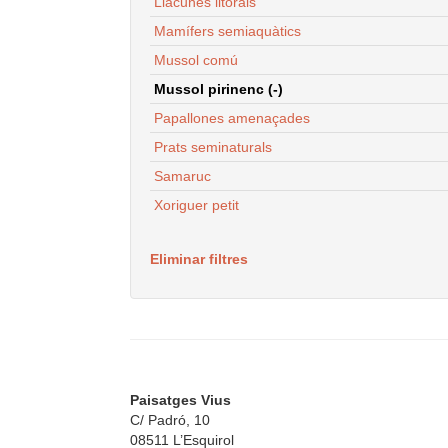
Llacunes litorals
Mamífers semiaquàtics
Mussol comú
Mussol pirinenc (-)
Papallones amenaçades
Prats seminaturals
Samaruc
Xoriguer petit
Eliminar filtres
Paisatges Vius
C/ Padró, 10
08511 L’Esquirol