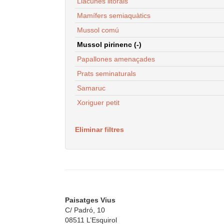
Llacunes litorals
Mamífers semiaquàtics
Mussol comú
Mussol pirinenc (-)
Papallones amenaçades
Prats seminaturals
Samaruc
Xoriguer petit
Eliminar filtres
Paisatges Vius
C/ Padró, 10
08511 L’Esquirol