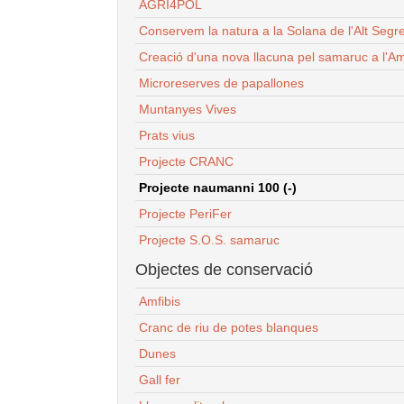
AGRI4POL
Conservem la natura a la Solana de l'Alt Segr
Creació d'una nova llacuna pel samaruc a l'Am
Microreserves de papallones
Muntanyes Vives
Prats vius
Projecte CRANC
Projecte naumanni 100 (-)
Projecte PeriFer
Projecte S.O.S. samaruc
Objectes de conservació
Amfibis
Cranc de riu de potes blanques
Dunes
Gall fer