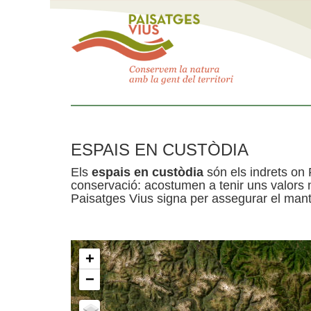
ESPAIS EN CUSTÒDIA
Els
espais en custòdia
són els indrets on 
conservació: acostumen a tenir uns valors n
Paisatges Vius signa per assegurar el mante
+
−