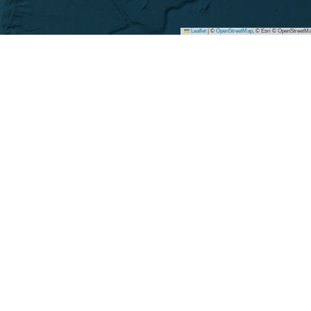
Leaflet
|
©
OpenStreetMap
, © Esri © OpenStreetMa