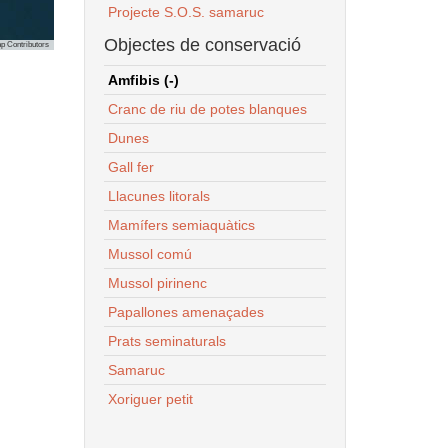
Projecte S.O.S. samaruc
Objectes de conservació
p Contributors
Amfibis (-)
Cranc de riu de potes blanques
Dunes
Gall fer
Llacunes litorals
Mamífers semiaquàtics
Mussol comú
Mussol pirinenc
Papallones amenaçades
Prats seminaturals
Samaruc
Xoriguer petit