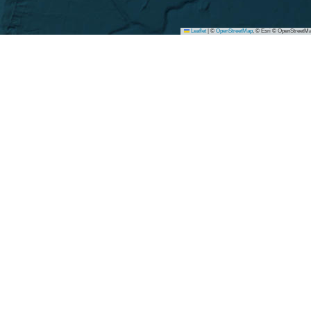
Leaflet
|
©
OpenStreetMap
, © Esri © OpenStreetMa