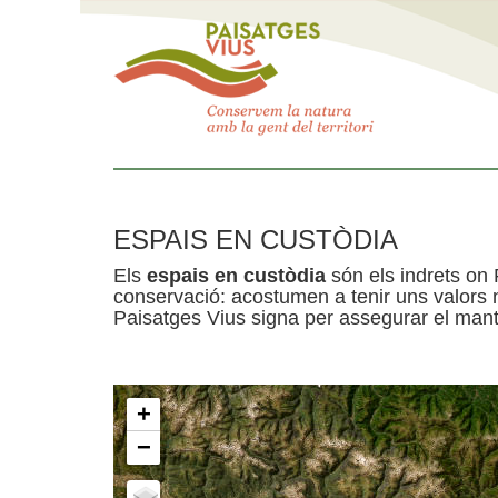
ESPAIS EN CUSTÒDIA
Els
espais en custòdia
són els indrets on 
conservació: acostumen a tenir uns valors n
Paisatges Vius signa per assegurar el mante
+
−