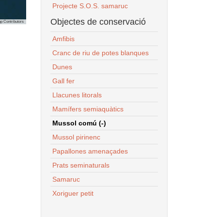
Projecte S.O.S. samaruc
Objectes de conservació
p Contributors
Amfibis
Cranc de riu de potes blanques
Dunes
Gall fer
Llacunes litorals
Mamífers semiaquàtics
Mussol comú (-)
Mussol pirinenc
Papallones amenaçades
Prats seminaturals
Samaruc
Xoriguer petit