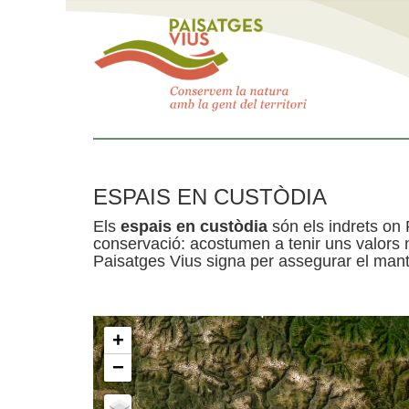
ESPAIS EN CUSTÒDIA
Els
espais en custòdia
són els indrets on 
conservació: acostumen a tenir uns valors n
Paisatges Vius signa per assegurar el mante
+
−