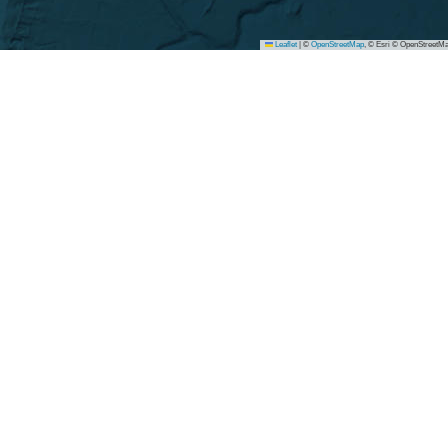
Leaflet
|
©
OpenStreetMap
, © Esri © OpenStreetMa