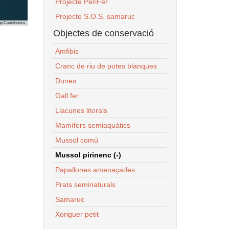
Projecte PeriFer
Projecte S.O.S. samaruc
p Contributors
Objectes de conservació
Amfibis
Cranc de riu de potes blanques
Dunes
Gall fer
Llacunes litorals
Mamífers semiaquàtics
Mussol comú
Mussol pirinenc (-)
Papallones amenaçades
Prats seminaturals
Samaruc
Xoriguer petit