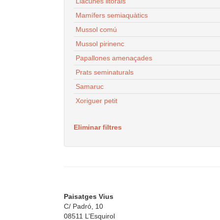
Llacunes litorals
Mamífers semiaquàtics
Mussol comú
Mussol pirinenc
Papallones amenaçades
Prats seminaturals
Samaruc
Xoriguer petit
Eliminar filtres
Paisatges Vius
C/ Padró, 10
08511 L’Esquirol