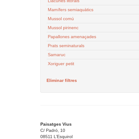
Llacunes litorals
Mamífers semiaquàtics
Mussol comú
Mussol pirinenc
Papallones amenaçades
Prats seminaturals
Samaruc
Xoriguer petit
Eliminar filtres
Paisatges Vius
C/ Padró, 10
08511 L’Esquirol