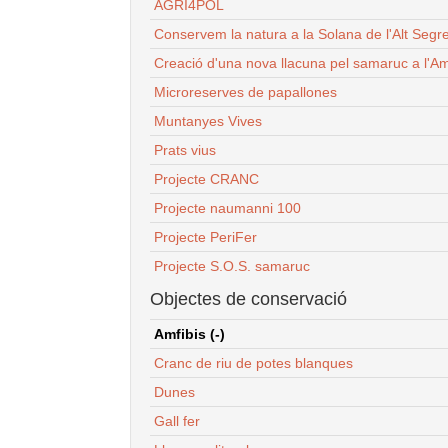
AGRI4POL
Conservem la natura a la Solana de l'Alt Segr
Creació d'una nova llacuna pel samaruc a l'Am
Microreserves de papallones
Muntanyes Vives
Prats vius
Projecte CRANC
Projecte naumanni 100
Projecte PeriFer
Projecte S.O.S. samaruc
Objectes de conservació
Amfibis (-)
Cranc de riu de potes blanques
Dunes
Gall fer