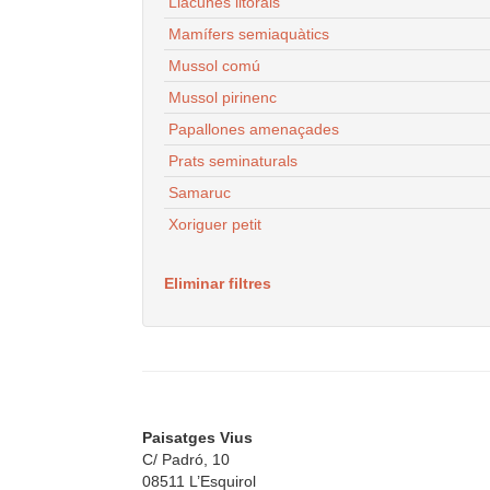
Llacunes litorals
Mamífers semiaquàtics
Mussol comú
Mussol pirinenc
Papallones amenaçades
Prats seminaturals
Samaruc
Xoriguer petit
Eliminar filtres
Paisatges Vius
C/ Padró, 10
08511 L’Esquirol