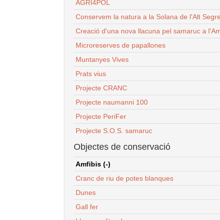
AGRI4POL
Conservem la natura a la Solana de l'Alt Segr
Creació d'una nova llacuna pel samaruc a l'Am
Microreserves de papallones
Muntanyes Vives
Prats vius
Projecte CRANC
Projecte naumanni 100
Projecte PeriFer
Projecte S.O.S. samaruc
Objectes de conservació
Amfibis (-)
Cranc de riu de potes blanques
Dunes
Gall fer