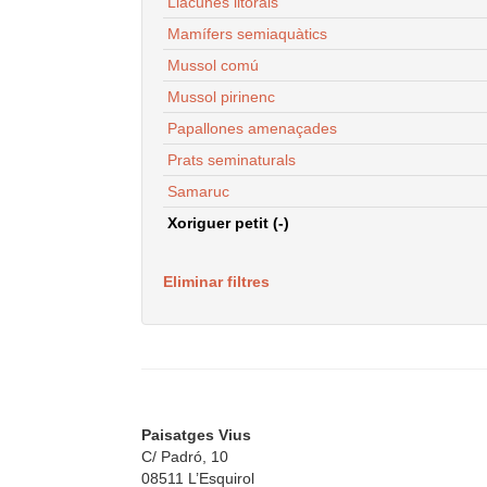
Llacunes litorals
Mamífers semiaquàtics
Mussol comú
Mussol pirinenc
Papallones amenaçades
Prats seminaturals
Samaruc
Xoriguer petit (-)
Eliminar filtres
Paisatges Vius
C/ Padró, 10
08511 L’Esquirol