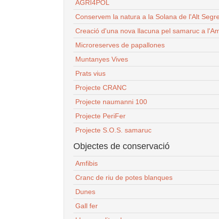
AGRI4POL
Conservem la natura a la Solana de l'Alt Segr
Creació d'una nova llacuna pel samaruc a l'Am
Microreserves de papallones
Muntanyes Vives
Prats vius
Projecte CRANC
Projecte naumanni 100
Projecte PeriFer
Projecte S.O.S. samaruc
Objectes de conservació
Amfibis
Cranc de riu de potes blanques
Dunes
Gall fer