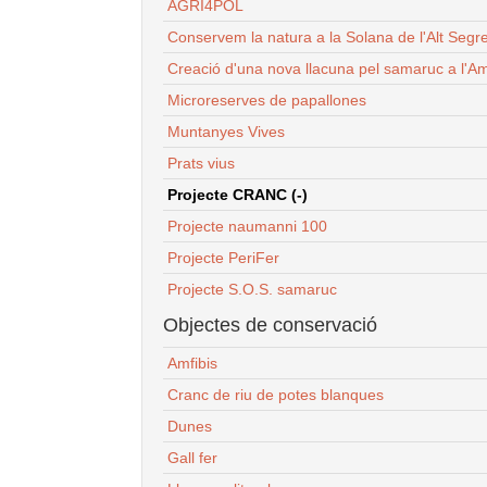
AGRI4POL
Conservem la natura a la Solana de l'Alt Segr
Creació d'una nova llacuna pel samaruc a l'Am
Microreserves de papallones
Muntanyes Vives
Prats vius
Projecte CRANC (-)
Projecte naumanni 100
Projecte PeriFer
Projecte S.O.S. samaruc
Objectes de conservació
Amfibis
Cranc de riu de potes blanques
Dunes
Gall fer