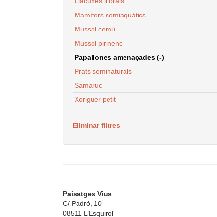
Llacunes litorals
Mamífers semiaquàtics
Mussol comú
Mussol pirinenc
Papallones amenaçades (-)
Prats seminaturals
Samaruc
Xoriguer petit
Eliminar filtres
Paisatges Vius
C/ Padró, 10
08511 L’Esquirol