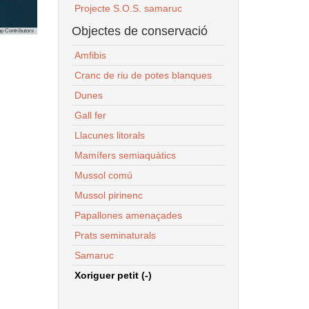
Projecte S.O.S. samaruc
Objectes de conservació
p Contributors
Amfibis
Cranc de riu de potes blanques
Dunes
Gall fer
Llacunes litorals
Mamífers semiaquàtics
Mussol comú
Mussol pirinenc
Papallones amenaçades
Prats seminaturals
Samaruc
Xoriguer petit (-)