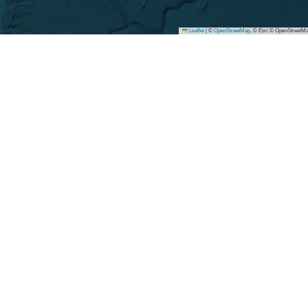
Leaflet
|
©
OpenStreetMap
, © Esri © OpenStreetMa