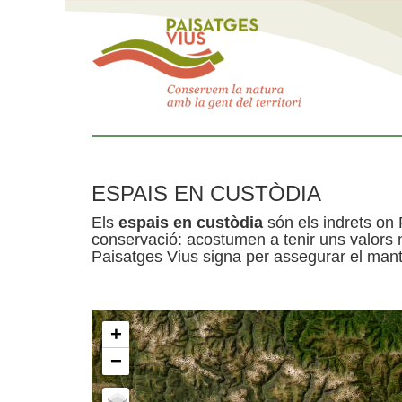
ESPAIS EN CUSTÒDIA
Els
espais en custòdia
són els indrets on 
conservació: acostumen a tenir uns valors n
Paisatges Vius signa per assegurar el mante
+
−