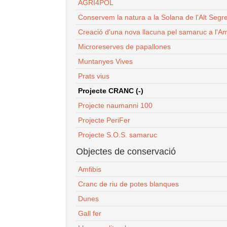
AGRI4POL
Conservem la natura a la Solana de l'Alt Segr
Creació d'una nova llacuna pel samaruc a l'Am
Microreserves de papallones
Muntanyes Vives
Prats vius
Projecte CRANC (-)
Projecte naumanni 100
Projecte PeriFer
Projecte S.O.S. samaruc
Objectes de conservació
Amfibis
Cranc de riu de potes blanques
Dunes
Gall fer