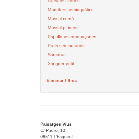
Llacunes litorals
Mamífers semiaquàtics
Mussol comú
Mussol pirinenc
Papallones amenaçades
Prats seminaturals
Samaruc
Xoriguer petit
Eliminar filtres
Paisatges Vius
C/ Padró, 10
08511 L’Esquirol