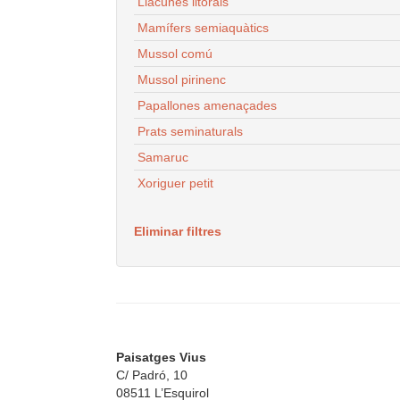
Llacunes litorals
Mamífers semiaquàtics
Mussol comú
Mussol pirinenc
Papallones amenaçades
Prats seminaturals
Samaruc
Xoriguer petit
Eliminar filtres
Paisatges Vius
C/ Padró, 10
08511 L’Esquirol