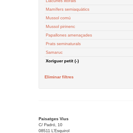
Llacunes litorals
Mamífers semiaquàtics
Mussol comú
Mussol pirinenc
Papallones amenaçades
Prats seminaturals
Samaruc
Xoriguer petit (-)
Eliminar filtres
Paisatges Vius
C/ Padró, 10
08511 L’Esquirol