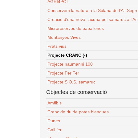
AGRI4POL
Conservem la natura a la Solana de l'Alt Segr
Creació d'una nova llacuna pel samaruc a l'Am
Microreserves de papallones
Muntanyes Vives
Prats vius
Projecte CRANC (-)
Projecte naumanni 100
Projecte PeriFer
Projecte S.O.S. samaruc
Objectes de conservació
Amfibis
Cranc de riu de potes blanques
Dunes
Gall fer