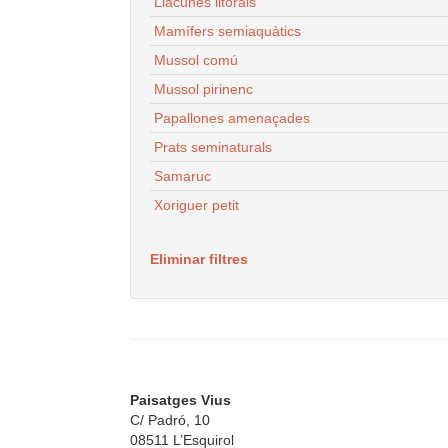
Llacunes litorals
Mamífers semiaquàtics
Mussol comú
Mussol pirinenc
Papallones amenaçades
Prats seminaturals
Samaruc
Xoriguer petit
Eliminar filtres
Paisatges Vius
C/ Padró, 10
08511 L’Esquirol