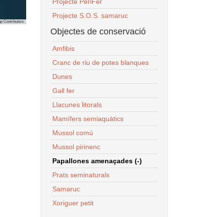
Projecte PeriFer
Projecte S.O.S. samaruc
p Contributors
Objectes de conservació
Amfibis
Cranc de riu de potes blanques
Dunes
Gall fer
Llacunes litorals
Mamífers semiaquàtics
Mussol comú
Mussol pirinenc
Papallones amenaçades (-)
Prats seminaturals
Samaruc
Xoriguer petit