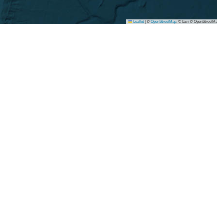
Leaflet
|
©
OpenStreetMap
, © Esri © OpenStreetMa