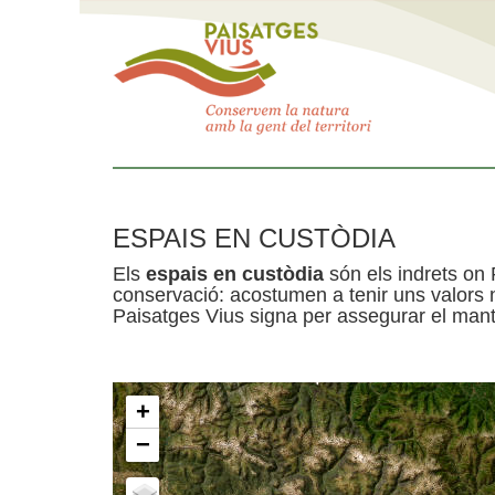
ESPAIS EN CUSTÒDIA
Els
espais en custòdia
són els indrets on 
conservació: acostumen a tenir uns valors n
Paisatges Vius signa per assegurar el mante
+
−