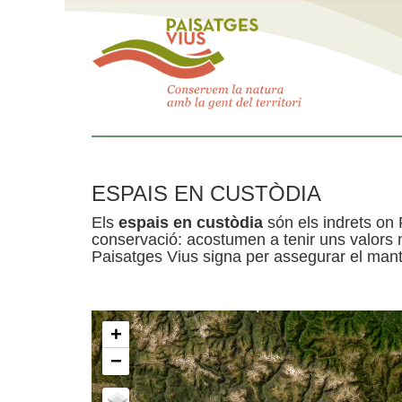
ESPAIS EN CUSTÒDIA
Els
espais en custòdia
són els indrets on 
conservació: acostumen a tenir uns valors n
Paisatges Vius signa per assegurar el mante
+
−