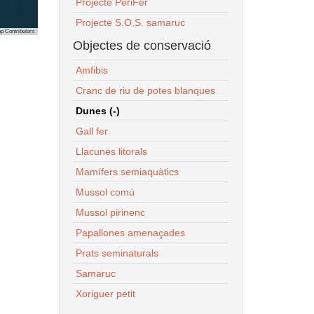
Projecte PeriFer
Projecte S.O.S. samaruc
p Contributors
Objectes de conservació
Amfibis
Cranc de riu de potes blanques
Dunes (-)
Gall fer
Llacunes litorals
Mamífers semiaquàtics
Mussol comú
Mussol pirinenc
Papallones amenaçades
Prats seminaturals
Samaruc
Xoriguer petit