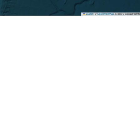
Leaflet
|
©
OpenStreetMap
, © Esri © OpenStreetMa