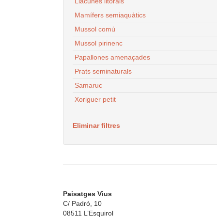
Llacunes litorals
Mamífers semiaquàtics
Mussol comú
Mussol pirinenc
Papallones amenaçades
Prats seminaturals
Samaruc
Xoriguer petit
Eliminar filtres
Paisatges Vius
C/ Padró, 10
08511 L’Esquirol