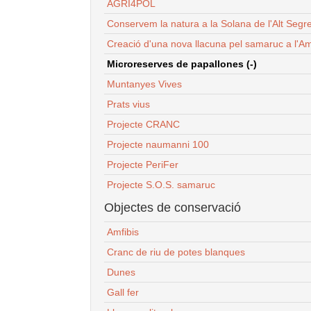
AGRI4POL
Conservem la natura a la Solana de l'Alt Segr
Creació d'una nova llacuna pel samaruc a l'Am
Microreserves de papallones (-)
Muntanyes Vives
Prats vius
Projecte CRANC
Projecte naumanni 100
Projecte PeriFer
Projecte S.O.S. samaruc
Objectes de conservació
Amfibis
Cranc de riu de potes blanques
Dunes
Gall fer