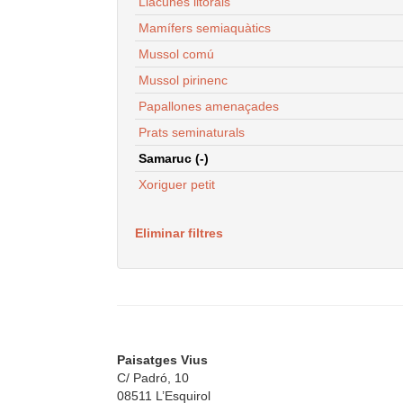
Llacunes litorals
Mamífers semiaquàtics
Mussol comú
Mussol pirinenc
Papallones amenaçades
Prats seminaturals
Samaruc (-)
Xoriguer petit
Eliminar filtres
Paisatges Vius
C/ Padró, 10
08511 L’Esquirol