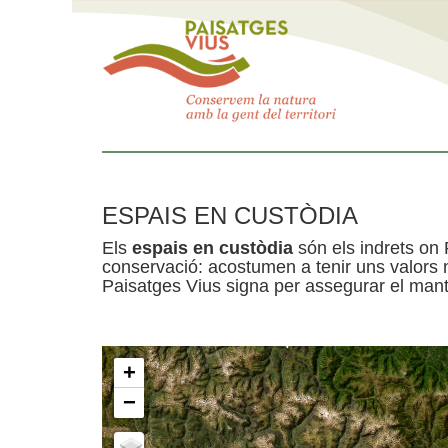
ESPAIS EN CUSTÒDIA
Els
espais en custòdia
són els indrets on 
conservació: acostumen a tenir uns valors n
Paisatges Vius signa per assegurar el mante
+
−