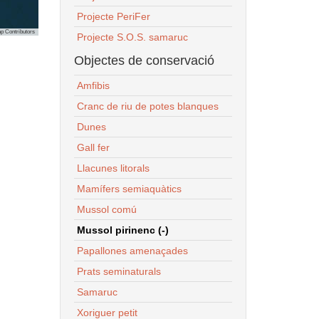
Projecte PeriFer
p Contributors
Projecte S.O.S. samaruc
Objectes de conservació
Amfibis
Cranc de riu de potes blanques
Dunes
Gall fer
Llacunes litorals
Mamífers semiaquàtics
Mussol comú
Mussol pirinenc (-)
Papallones amenaçades
Prats seminaturals
Samaruc
Xoriguer petit