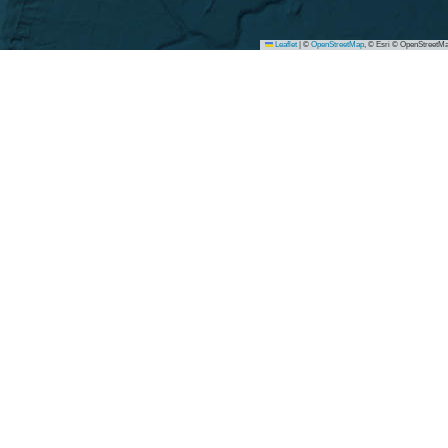
Leaflet
|
©
OpenStreetMap
, © Esri © OpenStreetMa