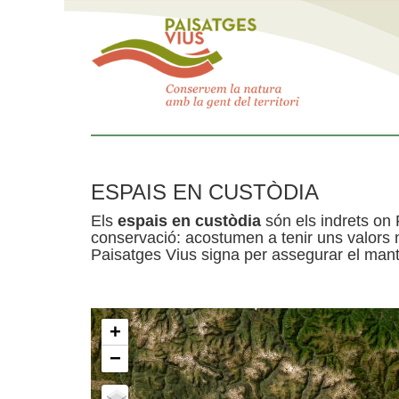
ESPAIS EN CUSTÒDIA
Els
espais en custòdia
són els indrets on 
conservació: acostumen a tenir uns valors n
Paisatges Vius signa per assegurar el mante
+
−