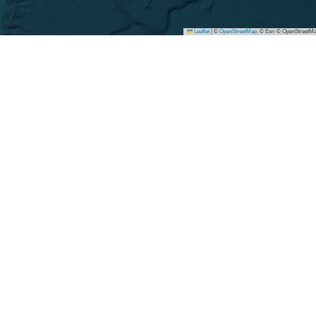
Leaflet
|
©
OpenStreetMap
, © Esri © OpenStreetMa