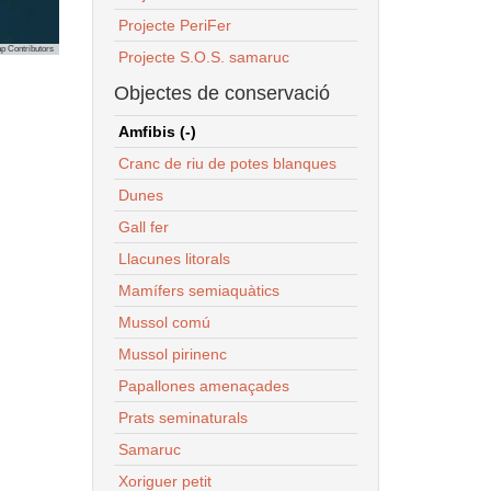
Projecte PeriFer
p Contributors
Projecte S.O.S. samaruc
Objectes de conservació
Amfibis (-)
Cranc de riu de potes blanques
Dunes
Gall fer
Llacunes litorals
Mamífers semiaquàtics
Mussol comú
Mussol pirinenc
Papallones amenaçades
Prats seminaturals
Samaruc
Xoriguer petit