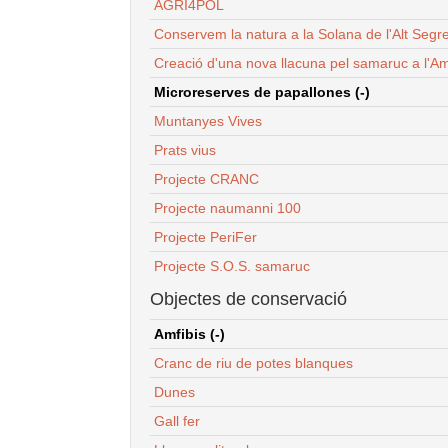
AGRI4POL
Conservem la natura a la Solana de l'Alt Segr
Creació d'una nova llacuna pel samaruc a l'Am
Microreserves de papallones (-)
Muntanyes Vives
Prats vius
Projecte CRANC
Projecte naumanni 100
Projecte PeriFer
Projecte S.O.S. samaruc
Objectes de conservació
Amfibis (-)
Cranc de riu de potes blanques
Dunes
Gall fer