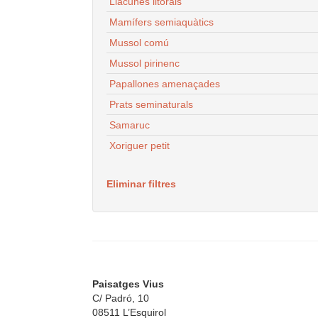
Llacunes litorals
Mamífers semiaquàtics
Mussol comú
Mussol pirinenc
Papallones amenaçades
Prats seminaturals
Samaruc
Xoriguer petit
Eliminar filtres
Paisatges Vius
C/ Padró, 10
08511 L’Esquirol