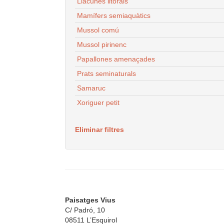
Llacunes litorals
Mamífers semiaquàtics
Mussol comú
Mussol pirinenc
Papallones amenaçades
Prats seminaturals
Samaruc
Xoriguer petit
Eliminar filtres
Paisatges Vius
C/ Padró, 10
08511 L’Esquirol