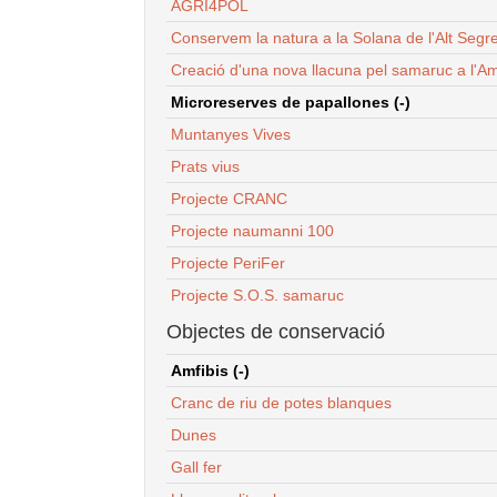
AGRI4POL
Conservem la natura a la Solana de l'Alt Segr
Creació d'una nova llacuna pel samaruc a l'Am
Microreserves de papallones (-)
Muntanyes Vives
Prats vius
Projecte CRANC
Projecte naumanni 100
Projecte PeriFer
Projecte S.O.S. samaruc
Objectes de conservació
Amfibis (-)
Cranc de riu de potes blanques
Dunes
Gall fer