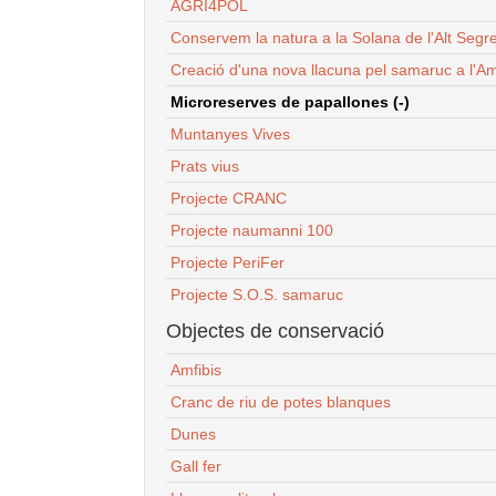
AGRI4POL
Conservem la natura a la Solana de l'Alt Segr
Creació d'una nova llacuna pel samaruc a l'Am
Microreserves de papallones (-)
Muntanyes Vives
Prats vius
Projecte CRANC
Projecte naumanni 100
Projecte PeriFer
Projecte S.O.S. samaruc
Objectes de conservació
Amfibis
Cranc de riu de potes blanques
Dunes
Gall fer