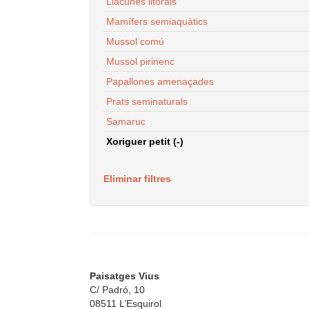
Llacunes litorals
Mamífers semiaquàtics
Mussol comú
Mussol pirinenc
Papallones amenaçades
Prats seminaturals
Samaruc
Xoriguer petit (-)
Eliminar filtres
Paisatges Vius
C/ Padró, 10
08511 L’Esquirol