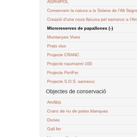
AGRI4POL
Conservem la natura a la Solana de l'Alt Segr
Creació d'una nova llacuna pel samaruc a l'Am
Microreserves de papallones (-)
Muntanyes Vives
Prats vius
Projecte CRANC
Projecte naumanni 100
Projecte PeriFer
Projecte S.O.S. samaruc
Objectes de conservació
Amfibis
Cranc de riu de potes blanques
Dunes
Gall fer