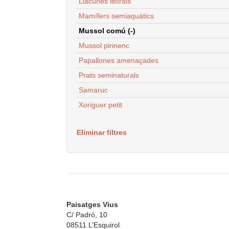
Llacunes litorals
Mamífers semiaquàtics
Mussol comú (-)
Mussol pirinenc
Papallones amenaçades
Prats seminaturals
Samaruc
Xoriguer petit
Eliminar filtres
Paisatges Vius
C/ Padró, 10
08511 L’Esquirol