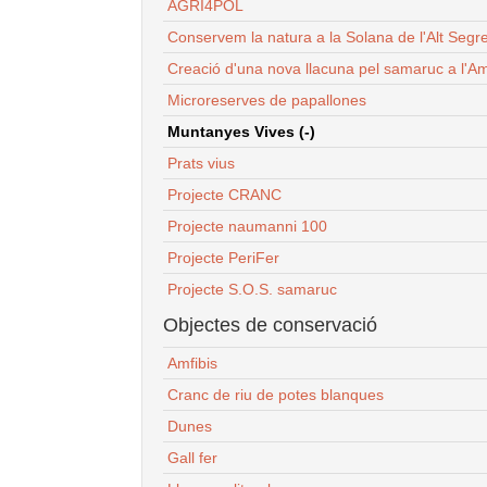
AGRI4POL
Conservem la natura a la Solana de l'Alt Segr
Creació d'una nova llacuna pel samaruc a l'Am
Microreserves de papallones
Muntanyes Vives (-)
Prats vius
Projecte CRANC
Projecte naumanni 100
Projecte PeriFer
Projecte S.O.S. samaruc
Objectes de conservació
Amfibis
Cranc de riu de potes blanques
Dunes
Gall fer