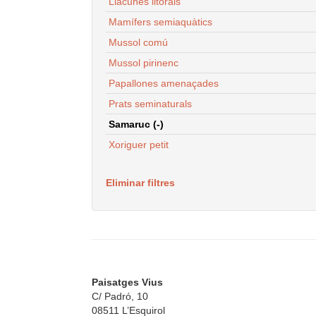
Llacunes litorals
Mamífers semiaquàtics
Mussol comú
Mussol pirinenc
Papallones amenaçades
Prats seminaturals
Samaruc (-)
Xoriguer petit
Eliminar filtres
Paisatges Vius
C/ Padró, 10
08511 L’Esquirol