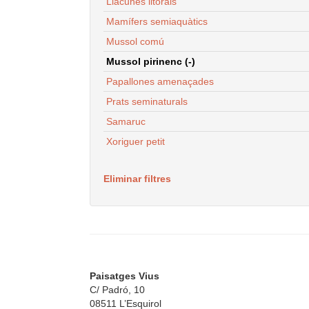
Llacunes litorals
Mamífers semiaquàtics
Mussol comú
Mussol pirinenc (-)
Papallones amenaçades
Prats seminaturals
Samaruc
Xoriguer petit
Eliminar filtres
Paisatges Vius
C/ Padró, 10
08511 L’Esquirol