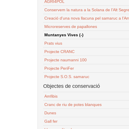
AGRI4POL
Conservem la natura a la Solana de l'Alt Segr
Creació d'una nova llacuna pel samaruc a l'Am
Microreserves de papallones
Muntanyes Vives (-)
Prats vius
Projecte CRANC
Projecte naumanni 100
Projecte PeriFer
Projecte S.O.S. samaruc
Objectes de conservació
Amfibis
Cranc de riu de potes blanques
Dunes
Gall fer