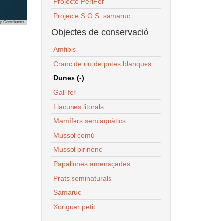
Projecte PeriFer
Projecte S.O.S. samaruc
p Contributors
Objectes de conservació
Amfibis
Cranc de riu de potes blanques
Dunes (-)
Gall fer
Llacunes litorals
Mamífers semiaquàtics
Mussol comú
Mussol pirinenc
Papallones amenaçades
Prats seminaturals
Samaruc
Xoriguer petit