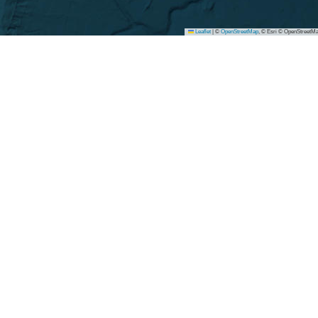
Leaflet
|
©
OpenStreetMap
, © Esri © OpenStreetMa