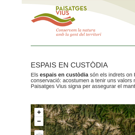
ESPAIS EN CUSTÒDIA
Els
espais en custòdia
són els indrets on 
conservació: acostumen a tenir uns valors n
Paisatges Vius signa per assegurar el mante
+
−