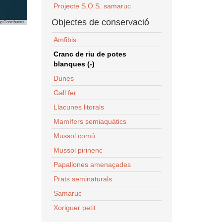
Projecte S.O.S. samaruc
Objectes de conservació
p Contributors
Amfibis
Cranc de riu de potes
blanques (-)
Dunes
Gall fer
Llacunes litorals
Mamífers semiaquàtics
Mussol comú
Mussol pirinenc
Papallones amenaçades
Prats seminaturals
Samaruc
Xoriguer petit