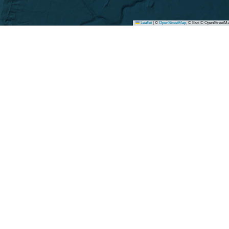
Leaflet
|
©
OpenStreetMap
, © Esri © OpenStreetMa