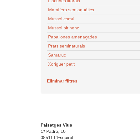
Llacunes litorals
Mamífers semiaquàtics
Mussol comú
Mussol pirinenc
Papallones amenaçades
Prats seminaturals
Samaruc
Xoriguer petit
Eliminar filtres
Paisatges Vius
C/ Padró, 10
08511 L’Esquirol