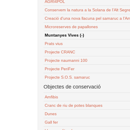
AGRI4POL
Conservem la natura a la Solana de l'Alt Segr
Creació d'una nova llacuna pel samaruc a l'Am
Microreserves de papallones
Muntanyes Vives (-)
Prats vius
Projecte CRANC
Projecte naumanni 100
Projecte PeriFer
Projecte S.O.S. samaruc
Objectes de conservació
Amfibis
Cranc de riu de potes blanques
Dunes
Gall fer