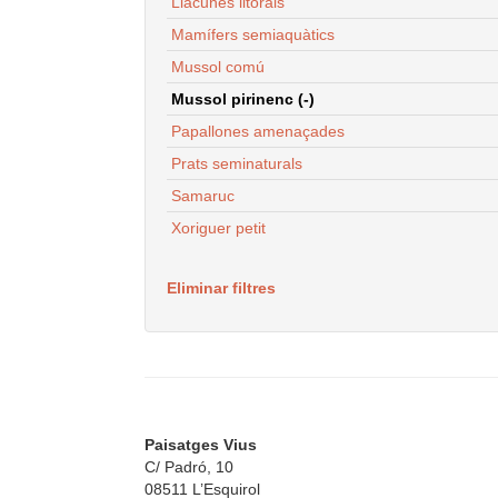
Llacunes litorals
Mamífers semiaquàtics
Mussol comú
Mussol pirinenc (-)
Papallones amenaçades
Prats seminaturals
Samaruc
Xoriguer petit
Eliminar filtres
Paisatges Vius
C/ Padró, 10
08511 L’Esquirol