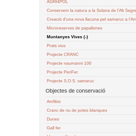
AGRI4POL
Conservem la natura a la Solana de l'Alt Segr
Creació d'una nova llacuna pel samaruc a l'Am
Microreserves de papallones
Muntanyes Vives (-)
Prats vius
Projecte CRANC
Projecte naumanni 100
Projecte PeriFer
Projecte S.O.S. samaruc
Objectes de conservació
Amfibis
Cranc de riu de potes blanques
Dunes
Gall fer