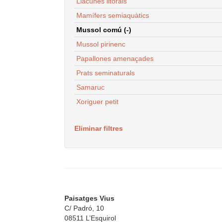
Llacunes litorals
Mamífers semiaquàtics
Mussol comú (-)
Mussol pirinenc
Papallones amenaçades
Prats seminaturals
Samaruc
Xoriguer petit
Eliminar filtres
Paisatges Vius
C/ Padró, 10
08511 L’Esquirol