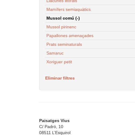
Llacunes litorals
Mamífers semiaquàtics
Mussol comú (-)
Mussol pirinenc
Papallones amenaçades
Prats seminaturals
Samaruc
Xoriguer petit
Eliminar filtres
Paisatges Vius
C/ Padró, 10
08511 L’Esquirol