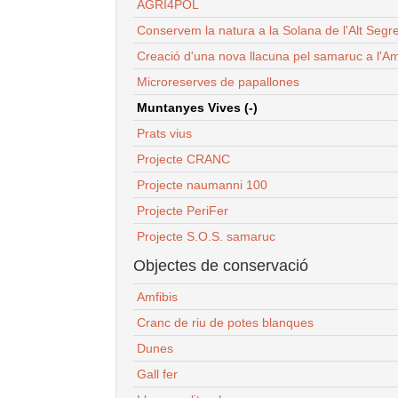
AGRI4POL
Conservem la natura a la Solana de l'Alt Segr
Creació d'una nova llacuna pel samaruc a l'Am
Microreserves de papallones
Muntanyes Vives (-)
Prats vius
Projecte CRANC
Projecte naumanni 100
Projecte PeriFer
Projecte S.O.S. samaruc
Objectes de conservació
Amfibis
Cranc de riu de potes blanques
Dunes
Gall fer