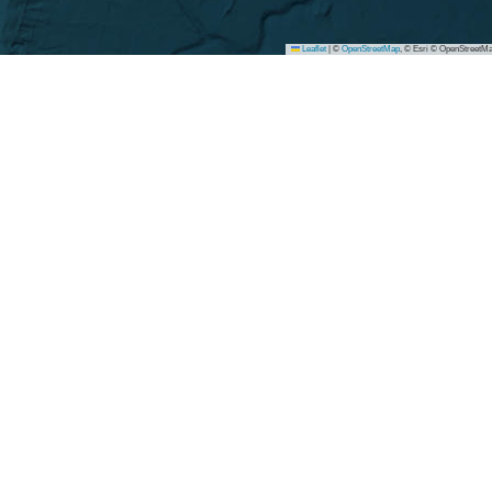
Leaflet
|
©
OpenStreetMap
, © Esri © OpenStreetMa