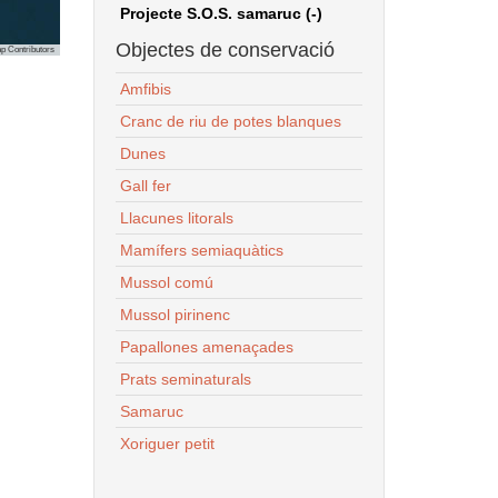
Projecte S.O.S. samaruc (-)
Objectes de conservació
p Contributors
Amfibis
Cranc de riu de potes blanques
Dunes
Gall fer
Llacunes litorals
Mamífers semiaquàtics
Mussol comú
Mussol pirinenc
Papallones amenaçades
Prats seminaturals
Samaruc
Xoriguer petit