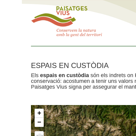
ESPAIS EN CUSTÒDIA
Els
espais en custòdia
són els indrets on 
conservació: acostumen a tenir uns valors n
Paisatges Vius signa per assegurar el mante
+
−