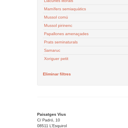
Llacunes litorals
Mamífers semiaquàtics
Mussol comú
Mussol pirinenc
Papallones amenaçades
Prats seminaturals
Samaruc
Xoriguer petit
Eliminar filtres
Paisatges Vius
C/ Padró, 10
08511 L’Esquirol