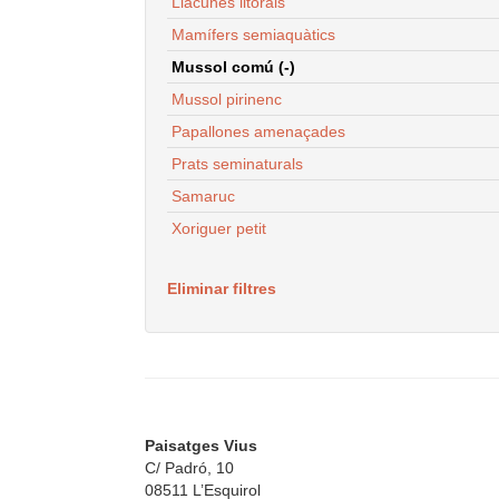
Llacunes litorals
Mamífers semiaquàtics
Mussol comú (-)
Mussol pirinenc
Papallones amenaçades
Prats seminaturals
Samaruc
Xoriguer petit
Eliminar filtres
Paisatges Vius
C/ Padró, 10
08511 L’Esquirol