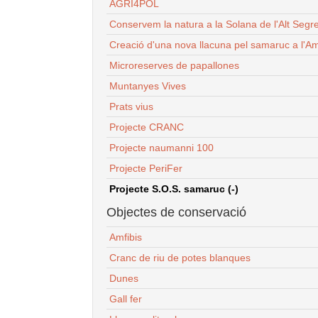
AGRI4POL
Conservem la natura a la Solana de l'Alt Segr
Creació d'una nova llacuna pel samaruc a l'Am
Microreserves de papallones
Muntanyes Vives
Prats vius
Projecte CRANC
Projecte naumanni 100
Projecte PeriFer
Projecte S.O.S. samaruc (-)
Objectes de conservació
Amfibis
Cranc de riu de potes blanques
Dunes
Gall fer