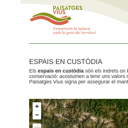
ESPAIS EN CUSTÒDIA
Els
espais en custòdia
són els indrets on 
conservació: acostumen a tenir uns valors n
Paisatges Vius signa per assegurar el mante
+
−