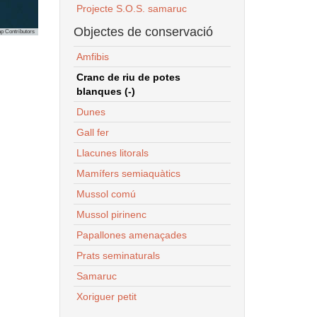
Projecte S.O.S. samaruc
Objectes de conservació
p Contributors
Amfibis
Cranc de riu de potes
blanques (-)
Dunes
Gall fer
Llacunes litorals
Mamífers semiaquàtics
Mussol comú
Mussol pirinenc
Papallones amenaçades
Prats seminaturals
Samaruc
Xoriguer petit