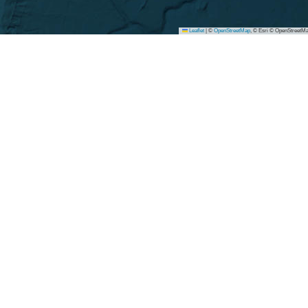
Leaflet
|
©
OpenStreetMap
, © Esri © OpenStreetMa