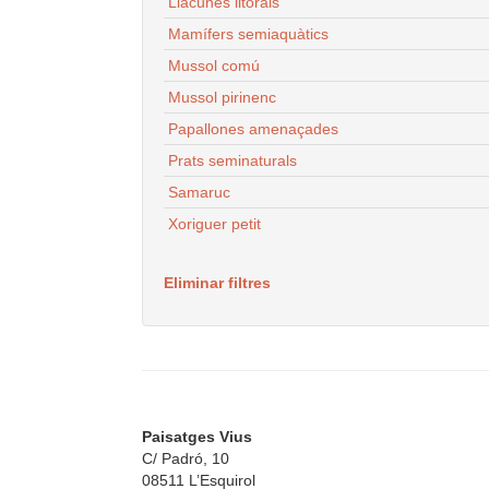
Llacunes litorals
Mamífers semiaquàtics
Mussol comú
Mussol pirinenc
Papallones amenaçades
Prats seminaturals
Samaruc
Xoriguer petit
Eliminar filtres
Paisatges Vius
C/ Padró, 10
08511 L’Esquirol