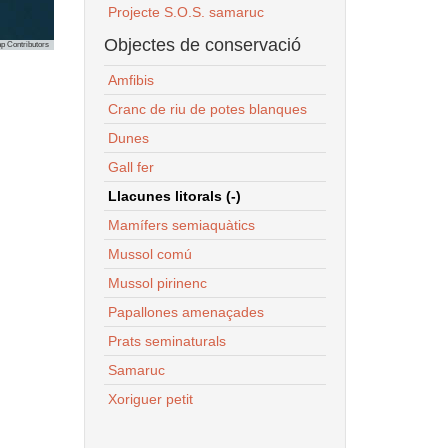
Projecte S.O.S. samaruc
Objectes de conservació
p Contributors
Amfibis
Cranc de riu de potes blanques
Dunes
Gall fer
Llacunes litorals (-)
Mamífers semiaquàtics
Mussol comú
Mussol pirinenc
Papallones amenaçades
Prats seminaturals
Samaruc
Xoriguer petit