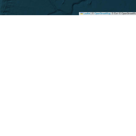
Leaflet
|
©
OpenStreetMap
, © Esri © OpenStreetMa