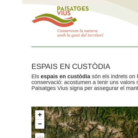
ESPAIS EN CUSTÒDIA
Els
espais en custòdia
són els indrets on 
conservació: acostumen a tenir uns valors n
Paisatges Vius signa per assegurar el mante
+
−