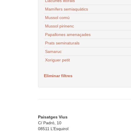
Llacunes litorals
Mamífers semiaquàtics
Mussol comú
Mussol pirinenc
Papallones amenaçades
Prats seminaturals
Samaruc
Xoriguer petit
Eliminar filtres
Paisatges Vius
C/ Padró, 10
08511 L’Esquirol