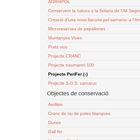
AGRI4POL
Conservem la natura a la Solana de l'Alt Segr
Creació d'una nova llacuna pel samaruc a l'Am
Microreserves de papallones
Muntanyes Vives
Prats vius
Projecte CRANC
Projecte naumanni 100
Projecte PeriFer (-)
Projecte S.O.S. samaruc
Objectes de conservació
Amfibis
Cranc de riu de potes blanques
Dunes
Gall fer