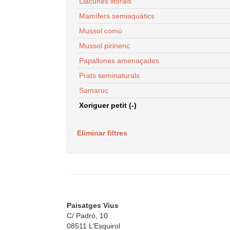
Llacunes litorals
Mamífers semiaquàtics
Mussol comú
Mussol pirinenc
Papallones amenaçades
Prats seminaturals
Samaruc
Xoriguer petit (-)
Eliminar filtres
Paisatges Vius
C/ Padró, 10
08511 L’Esquirol