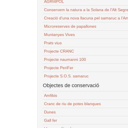
AGRI4POL
Conservem la natura a la Solana de l'Alt Segr
Creació d'una nova llacuna pel samaruc a l'Am
Microreserves de papallones
Muntanyes Vives
Prats vius
Projecte CRANC
Projecte naumanni 100
Projecte PeriFer
Projecte S.O.S. samaruc
Objectes de conservació
Amfibis
Cranc de riu de potes blanques
Dunes
Gall fer