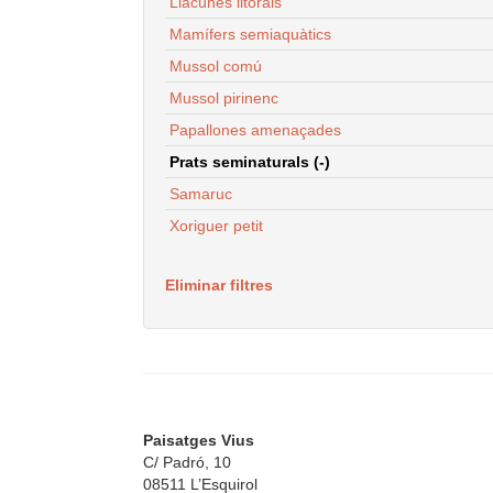
Llacunes litorals
Mamífers semiaquàtics
Mussol comú
Mussol pirinenc
Papallones amenaçades
Prats seminaturals (-)
Samaruc
Xoriguer petit
Eliminar filtres
Paisatges Vius
C/ Padró, 10
08511 L’Esquirol