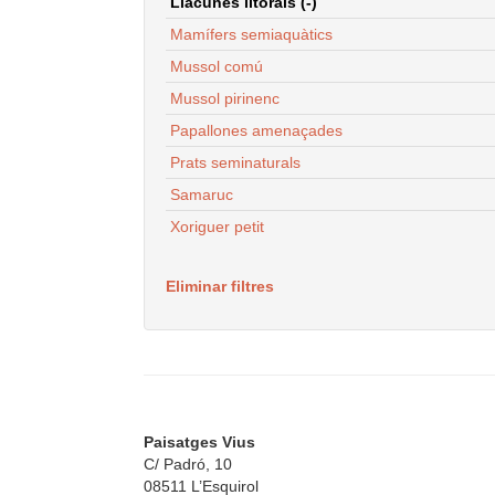
Llacunes litorals (-)
Mamífers semiaquàtics
Mussol comú
Mussol pirinenc
Papallones amenaçades
Prats seminaturals
Samaruc
Xoriguer petit
Eliminar filtres
Paisatges Vius
C/ Padró, 10
08511 L’Esquirol