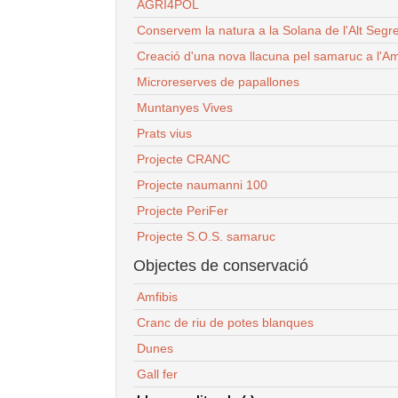
AGRI4POL
Conservem la natura a la Solana de l'Alt Segr
Creació d'una nova llacuna pel samaruc a l'Am
Microreserves de papallones
Muntanyes Vives
Prats vius
Projecte CRANC
Projecte naumanni 100
Projecte PeriFer
Projecte S.O.S. samaruc
Objectes de conservació
Amfibis
Cranc de riu de potes blanques
Dunes
Gall fer