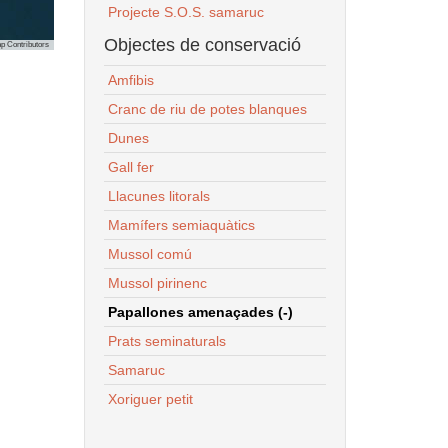
Projecte S.O.S. samaruc
Objectes de conservació
p Contributors
Amfibis
Cranc de riu de potes blanques
Dunes
Gall fer
Llacunes litorals
Mamífers semiaquàtics
Mussol comú
Mussol pirinenc
Papallones amenaçades (-)
Prats seminaturals
Samaruc
Xoriguer petit