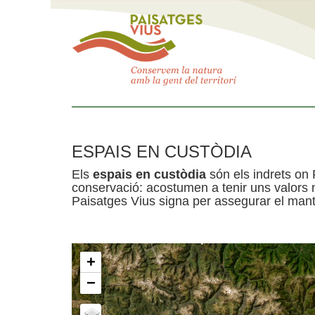
ESPAIS EN CUSTÒDIA
Els
espais en custòdia
són els indrets on 
conservació: acostumen a tenir uns valors n
Paisatges Vius signa per assegurar el mante
+
−