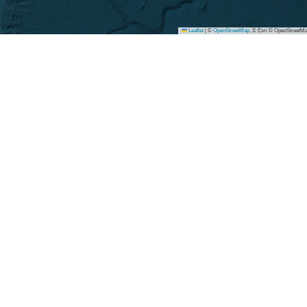
Leaflet
|
©
OpenStreetMap
, © Esri © OpenStreetMa