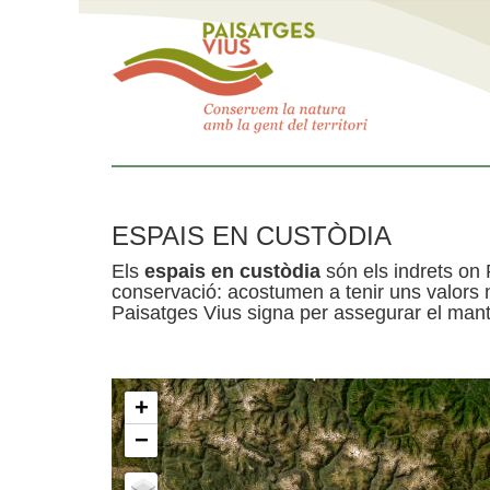
ESPAIS EN CUSTÒDIA
Els
espais en custòdia
són els indrets on 
conservació: acostumen a tenir uns valors n
Paisatges Vius signa per assegurar el mante
+
−