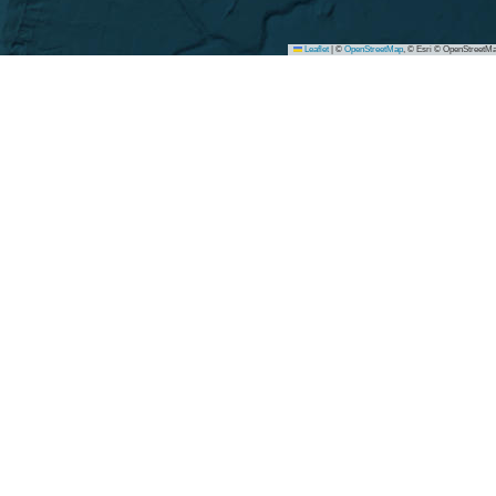
Leaflet
|
©
OpenStreetMap
, © Esri © OpenStreetMa