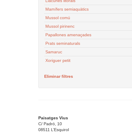
Llacunes litorals
Mamífers semiaquàtics
Mussol comú
Mussol pirinenc
Papallones amenaçades
Prats seminaturals
Samaruc
Xoriguer petit
Eliminar filtres
Paisatges Vius
C/ Padró, 10
08511 L’Esquirol