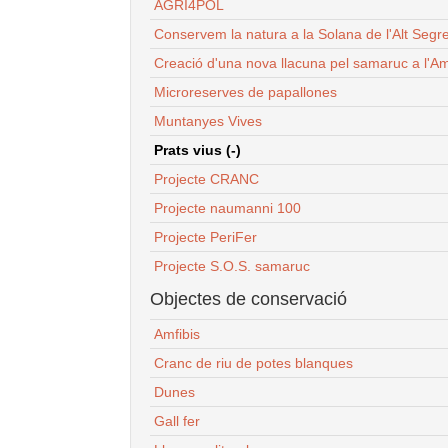
AGRI4POL
Conservem la natura a la Solana de l'Alt Segr
Creació d'una nova llacuna pel samaruc a l'Am
Microreserves de papallones
Muntanyes Vives
Prats vius (-)
Projecte CRANC
Projecte naumanni 100
Projecte PeriFer
Projecte S.O.S. samaruc
Objectes de conservació
Amfibis
Cranc de riu de potes blanques
Dunes
Gall fer