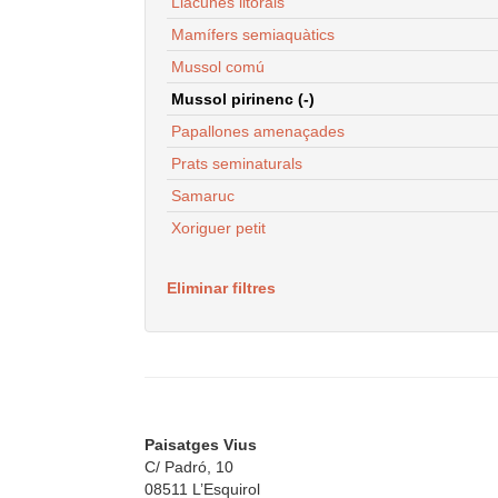
Llacunes litorals
Mamífers semiaquàtics
Mussol comú
Mussol pirinenc (-)
Papallones amenaçades
Prats seminaturals
Samaruc
Xoriguer petit
Eliminar filtres
Paisatges Vius
C/ Padró, 10
08511 L’Esquirol