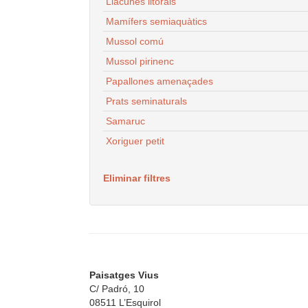
Llacunes litorals
Mamífers semiaquàtics
Mussol comú
Mussol pirinenc
Papallones amenaçades
Prats seminaturals
Samaruc
Xoriguer petit
Eliminar filtres
Paisatges Vius
C/ Padró, 10
08511 L’Esquirol