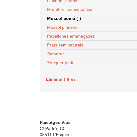
Llacunes litorals
Mamífers semiaquàtics
Mussol comú (-)
Mussol pirinenc
Papallones amenaçades
Prats seminaturals
Samaruc
Xoriguer petit
Eliminar filtres
Paisatges Vius
C/ Padró, 10
08511 L’Esquirol