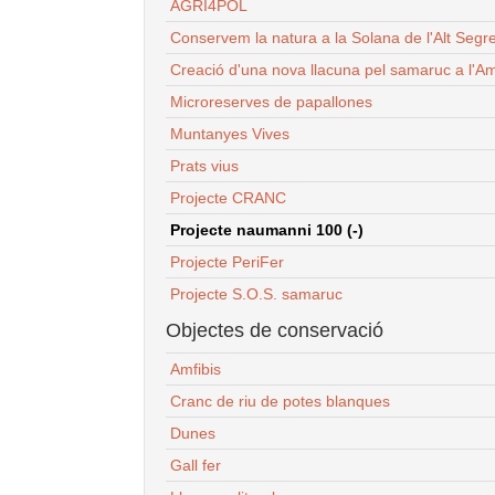
AGRI4POL
Conservem la natura a la Solana de l'Alt Segr
Creació d'una nova llacuna pel samaruc a l'Am
Microreserves de papallones
Muntanyes Vives
Prats vius
Projecte CRANC
Projecte naumanni 100 (-)
Projecte PeriFer
Projecte S.O.S. samaruc
Objectes de conservació
Amfibis
Cranc de riu de potes blanques
Dunes
Gall fer