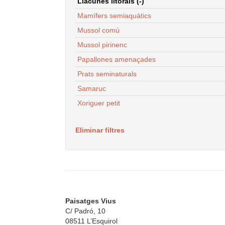
Llacunes litorals (-)
Mamífers semiaquàtics
Mussol comú
Mussol pirinenc
Papallones amenaçades
Prats seminaturals
Samaruc
Xoriguer petit
Eliminar filtres
Paisatges Vius
C/ Padró, 10
08511 L’Esquirol