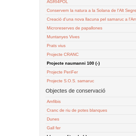
AGRI4POL
Conservem la natura a la Solana de l'Alt Segr
Creació d'una nova llacuna pel samaruc a l'Am
Microreserves de papallones
Muntanyes Vives
Prats vius
Projecte CRANC
Projecte naumanni 100 (-)
Projecte PeriFer
Projecte S.O.S. samaruc
Objectes de conservació
Amfibis
Cranc de riu de potes blanques
Dunes
Gall fer